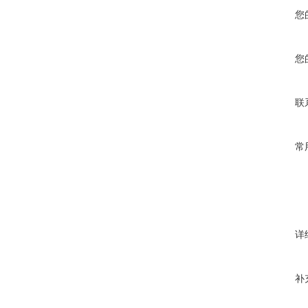
您
您
联
常
详
补