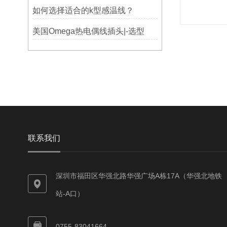
如何选择适合的k型感温线？
美国Omega热电偶线插头|-选型
联系我们
深圳市福田区华强北路华强广场A栋17A（华强北地铁
站-A口）
0755-83041664