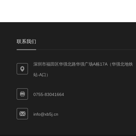
联系我们
深圳市福田区华强北路华强广场A栋17A（华强北地铁
站-A口）
0755-83041664
info@xb5j.cn