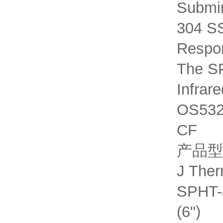
Submin
304 S
Respo
The SP
Infra
OS532
CF
产品型
J The
SPHT-J
(6")