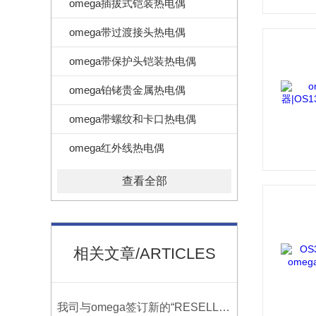
omega插拔式铠装热电偶
omega带过渡接头热电偶
omega带保护头铠装热电偶
omega铂铑贵金属热电偶
omega带螺纹和卡口热电偶
omega红外线热电偶
查看全部
相关文章/ARTICLES
我司与omega签订新的“RESELLER’S CERTIFICATION OF EXPORT COMPLIANCE“