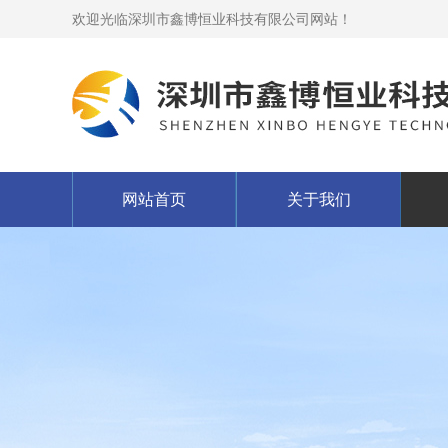
欢迎光临深圳市鑫博恒业科技有限公司网站！
网站首页
关于我们