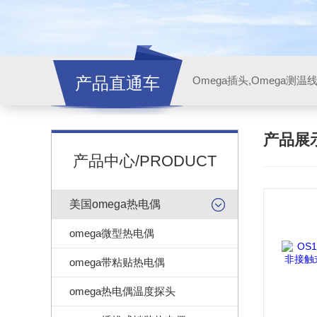
产品直通车
产品展
产品中心/PRODUCT
美国omega热电偶
omega微型热电偶
omega带粘贴热电偶
omega热电偶温度探头