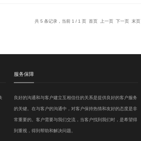
共 5 条记录，当前 1 / 1 页 首页 上一页 下一页 末
服务保障
铁
良好的沟通和与客户建立互相信任的关系是提供良好的客户服务
的关键。在与客户的沟通中，对客户保持热情和友好的态度是非
常重要的。客户需要与我们交流，当客户找到我们时，是希望得
到重视，得到帮助和解决问题。