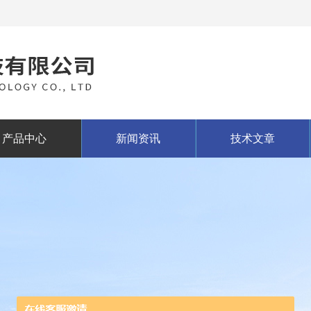
产品中心
新闻资讯
技术文章