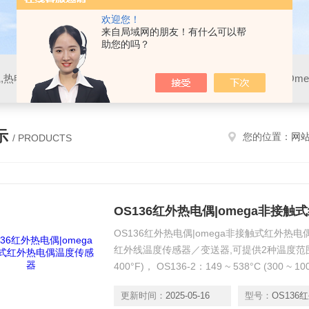
欢迎您！
来自局域网的朋友！有什么可以帮
助您的吗？
示
您的位置：
网
/ PRODUCTS
OS136红外热电偶|omega非接
OS136红外热电偶|omega非接触式红外热
红外线温度传感器／变送器,可提供2种温度范围：OS13
400°F)， OS136-2：149 ~ 538°C (300 ~ 100
MV-F, OS136-1-MV-C, OS136-2-MV-C, OS1
更新时间：
2025-05-16
型号：
OS136