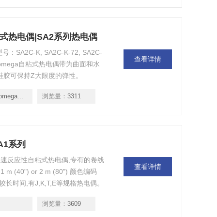
自粘式热电偶|SA2系列热电偶
2C-K, SA2C-K-72, SA2C-
查看详情
K-120。 omega自粘式热电偶带为曲面和水
薄硅胶可保持Z大限度的弹性。
ga热电偶|
浏览量：
3311
A1系列
，快速反应性自粘式热电偶,专有的卷线
查看详情
40") or 2 m (80") 颜色编码
维持较长时间,有J,K,T,E等规格热电偶。
浏览量：
3609