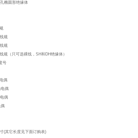
 双孔椭圆形绝缘体
线规
号线规
号线规
4号线规（只可选裸线，SH和DH绝缘体）
分度号
热电偶
热电偶
热电偶
电偶
2英寸(其它长度见下面订购表)