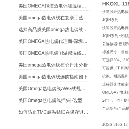
HKQXL-11
美国OMEGA铠装热电偶测温端的三种接合方式
快速脱开热电偶
美国omega热电偶线在复杂工艺中的角色
JQIN系列
快速脱开热电偶
选择高品质美国omega热电偶线的要点？
JQIN系列:
美国OMEGA热电偶代理商-深圳鑫博恒业-热电偶测温感温线和插头插座连接器
公连接器*模塑
标准尺寸、带色
美国OMEGA热电偶测温感温线和插头插座连接器真伪原装正品判断查验方法
可选择304、310
美国omega热电偶线核心作用分析
可提供LCP和
抗振、耐高温和
美国omega热电偶线选购指南如下
连接器壳体额定温度达
美国Omega热电偶线AWG线规对照表
OMEGA? 快速
美国Omega热电偶线插头|-选型
24"）。 也
产品型号/产品
如何防止TMC感温贴纸在保存过程中损坏？
JQSS-316G