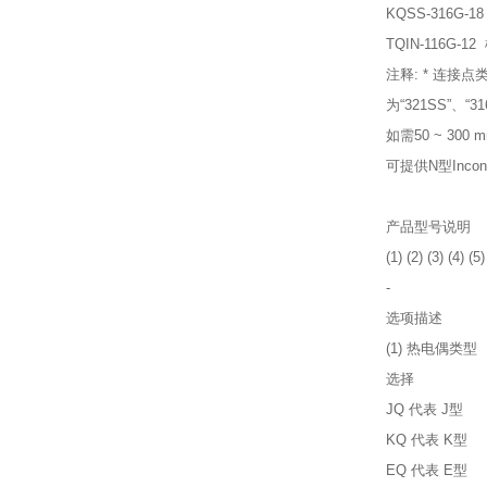
KQSS-316G
TQIN-116G
注释: * 连接
为“321SS”、“31
如需50 ~ 30
可提供N型Inc
产品型号说明
(1) (2) (3) (4) (5)
-
选项描述
(1) 热电偶类型
选择
JQ 代表 J型
KQ 代表 K型
EQ 代表 E型