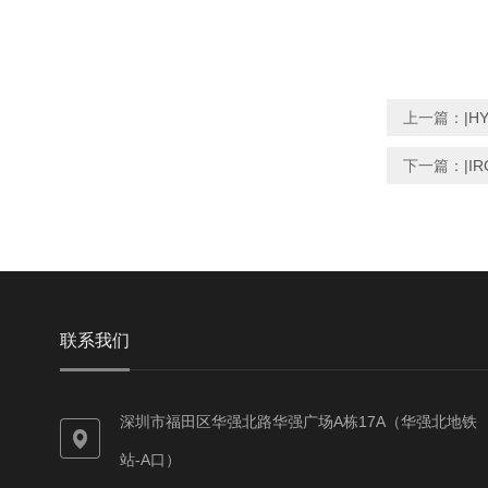
上一篇：
|H
下一篇：
|I
联系我们
深圳市福田区华强北路华强广场A栋17A（华强北地铁
站-A口）