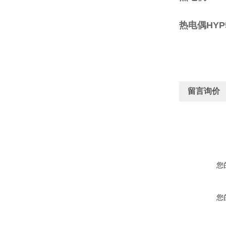
热电偶HYP5-
留言询价
您
您