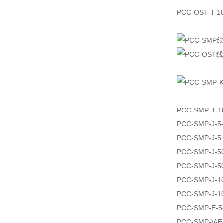
PCC-OST-
PCC-SMP-T-1
PCC-SMP-J-5
PCC-SMP-J-5
PCC-SMP-J-5
PCC-SMP-J-5
PCC-SMP-J-1
PCC-SMP-J-1
PCC-SMP-E-5
PCC-SMP-V-E