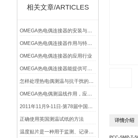
相关文章/ARTICLES
OMEGA热电偶连接器的安装与调试
OMEGA热电偶连接器作用与特点是什么？
OMEGA热电偶连接器的应用行业
OMEGA热电偶连接器能提供可靠的信号传输
怎样处理热电偶测温与抗干扰的问题
OMEGA热电偶测温线作用，应用领域
2011年11月9-11日-第78届中国电子展
正确使用英国测温试纸的方法
详情介绍
温度贴片是一种用于监测、记录或指示温度变化的工具
PCC-SMP-