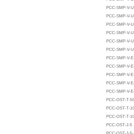
PCC-SMP-V-U
PCC-SMP-V-U
PCC-SMP-V-U
PCC-SMP-V-U
PCC-SMP-V-U
PCC-SMP-V-U
PCC-SMP-V-E
PCC-SMP-V-E
PCC-SMP-V-E
PCC-SMP-V-E
PCC-SMP-V-E
PCC-OST-T-5
PCC-OST-T-1
PCC-OST-T-1
PCC-OST-J-5
PCC-OST-J-5