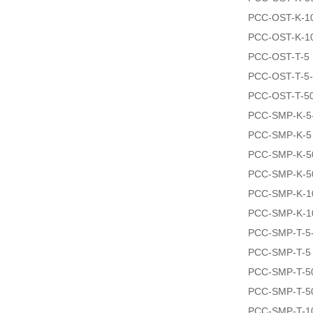
PCC-OST-K-1
PCC-OST-K-1
PCC-OST-T-5
PCC-OST-T-5
PCC-OST-T-5
PCC-SMP-K-5
PCC-SMP-K-5
PCC-SMP-K-5
PCC-SMP-K-5
PCC-SMP-K-1
PCC-SMP-K-1
PCC-SMP-T-5
PCC-SMP-T-5
PCC-SMP-T-5
PCC-SMP-T-5
PCC-SMP-T-1