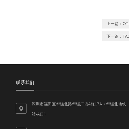
上一篇：
OT
下一篇：
TA
联系我们
深圳市福田区华强北路华强广场A栋17A（华强北地铁
站-A口）