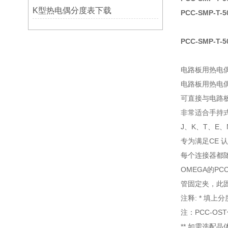
K型热电偶分度表下载
PCC-SMP-
PCC-SMP-T-5
电路板用热电偶
电路板用热电偶
可直接与电路
非常适合手持
J、K、T、E
专为满足CE 
每个连接器都
OMEGA的
管固定夹，此固
注释: * 填上分
注：PCC-OS
** 如需选配