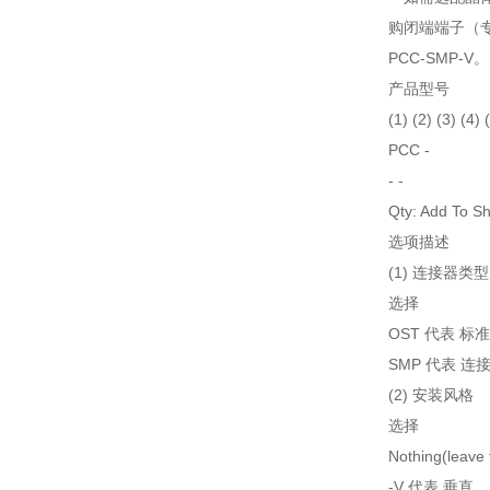
购闭端端子（专
PCC-SMP-V。
产品型号
(1) (2) (3) (4) 
PCC -
- -
Qty: Add To S
选项描述
(1) 连接器类型
选择
OST 代表 标
SMP 代表 连
(2) 安装风格
选择
Nothing(leave
-V 代表 垂直