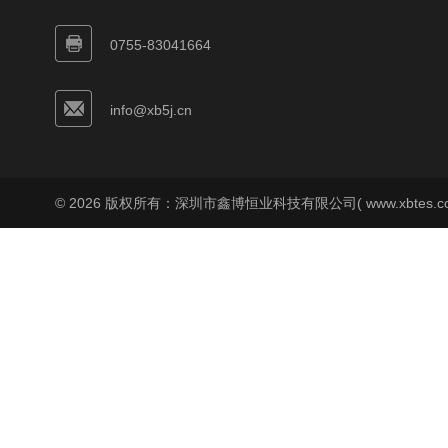
0755-83041664
info@xb5j.cn
© 2026 版权所有：深圳市鑫博恒业科技有限公司( www.xbtes.