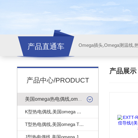
产品直通车
产品展
产品中心/PRODUCT
美国omega热电偶线,omega测温线
K型热电偶线,美国omega K型热电偶线
T型热电偶线,美国omega T型热电偶线
J型热电偶线,美国omega J型热电偶线