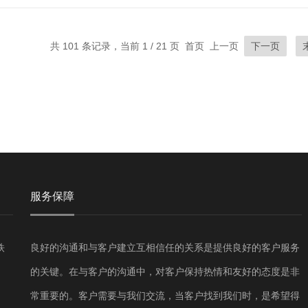
共 101 条记录，当前 1 / 21 页 首页 上一页
下一页
服务保障
铁
良好的沟通和与客户建立互相信任的关系是提供良好的客户服务
的关键。在与客户的沟通中，对客户保持热情和友好的态度是非
常重要的。客户需要与我们交流，当客户找到我们时，是希望得