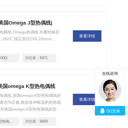
偶线|美国Omega J型热偶线|
a热电藕线,Omega热偶线,外覆绝缘层
查看详情
260℃,线芯直径2X0.255mm。
1000|
浏览量：
9471
美国omega K型热电偶线
电偶线,美国omega K型热电偶线的
查看详情
,黄色为正极,根据各种耐温的热电偶
美国omega K型热电偶线的型
热电偶线|
浏览量：
9409