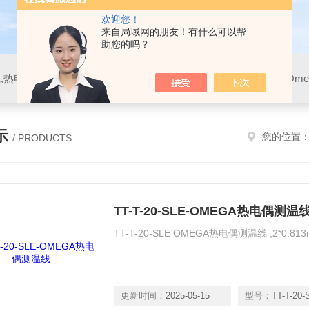
欢迎您！
来自局域网的朋友！有什么可以帮
助您的吗？
示
您的位置
/ PRODUCTS
TT-T-20-SLE-OMEGA热电偶测温
TT-T-20-SLE OMEGA热电偶测温线 ,2*0.
更新时间：
2025-05-15
型号：
TT-T-20-