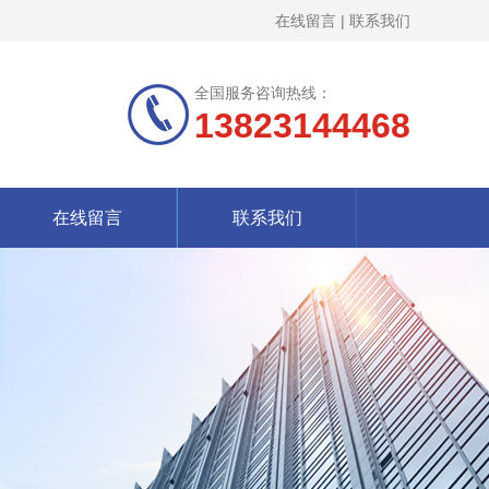
在线留言
|
联系我们
全国服务咨询热线：
13823144468
在线留言
联系我们