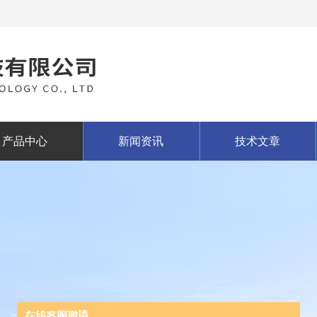
产品中心
新闻资讯
技术文章