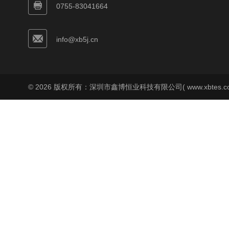
0755-83041664
info@xb5j.cn
© 2026 版权所有：深圳市鑫博恒业科技有限公司( www.xbtes.