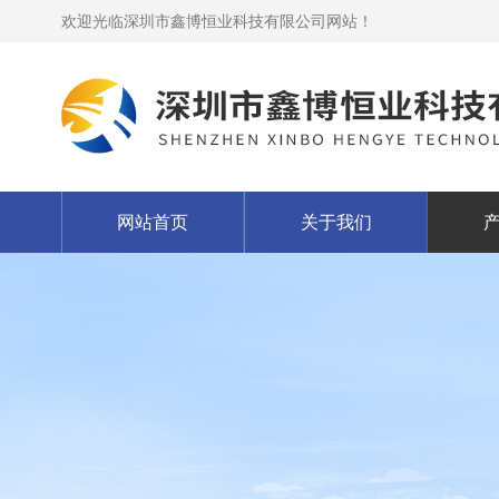
欢迎光临深圳市鑫博恒业科技有限公司网站！
网站首页
关于我们