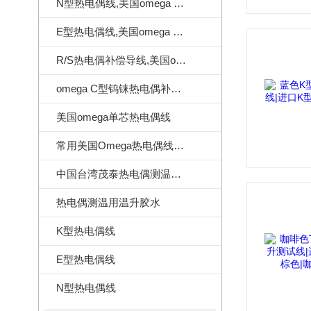
N型热电偶线,美国omega N型热电偶线
E型热电偶线,美国omega E型热电偶线
R/S热电偶补偿导线,美国omega热电偶补偿导线
omega C型钨铼热电偶补偿导线
美国omega单芯热电偶线
常用美国Omega热电偶线订做样式
中国台湾茂泰热电偶测温线|耐温260度
热电偶测温用温升胶水
K型热电偶线
E型热电偶线
N型热电偶线