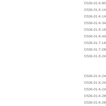
OS36-01-K
OS36-01-
OS36-01-
OS36-01-K
OS36-01-K
OS36-01-K
OS36-01-T
OS36-01-T
OS36-01-E
OS36-01-K-2
OS36-01-K-2
OS36-01-K-2
OS36-01-K-2
OS36-01-K-2