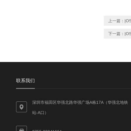
上一篇：
|O
下一篇：
|O
联系我们
深圳市福田区华强北路华强广场A栋17A（华强北地铁
站-A口）