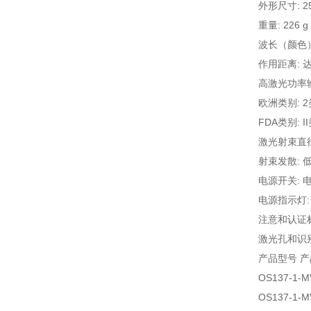
外形尺寸: 25
重量: 226 g (
波长（颜色）: 
作用距离: 达9.
高激光功率输
欧洲类别: 2类
FDA类别: I
激光射束直径
射束发散: 低
电源开关: 
电源指示灯:
注意和认证
激光孔和识
产品型号 
OS137-1
OS137-1