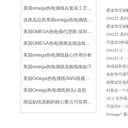
美国omega热电偶线在复杂工艺中的角色
紧凑型非接
OS137 系列
选择高品质美国omega热电偶线的要点？
紧凑型非接
美国OMEGA热电偶代理商-深圳鑫博恒业-热电偶测温感温线和插头插座连接器
OS137 
可提供3种温度范
美国OMEGA热电偶测温感温线和插头插座连接器真伪原装正品判断查验方法
OS137-2：-1
美国omega热电偶线核心作用分析
OS137-3：-1
传感器和变
美国omega热电偶线选购指南如下
发射率可调
美国Omega热电偶线AWG线规对照表
报警设定值
美国Omega热电偶线插头|-选型
封装在一个外径2
10:1 光学
感温贴纸选购的核心要点与实用建议
可提供4 ~ 2
Omega