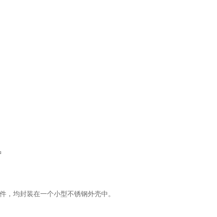
中
和选件，均封装在一个小型不锈钢外壳中。