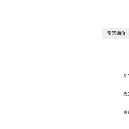
留言询价
您
您
联