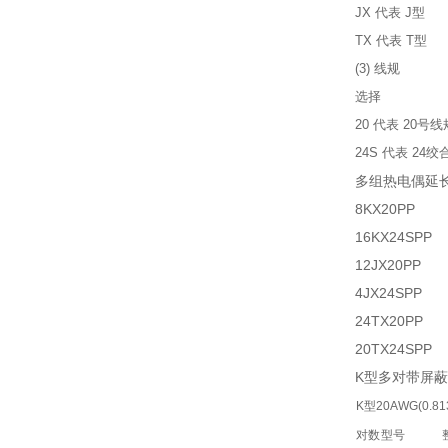
JX 代表 J型
TX 代表 T型
(3) 线规
选择
20 代表 20号线
24S 代表 24
多组热电偶延长
8KX20PP
16KX24SPP
12JX20PP
4JX24SPP
24TX20PP
20TX24SPP
K型多对带屏
K型20AWG(0.81
对数
型号