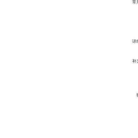
常
详
补