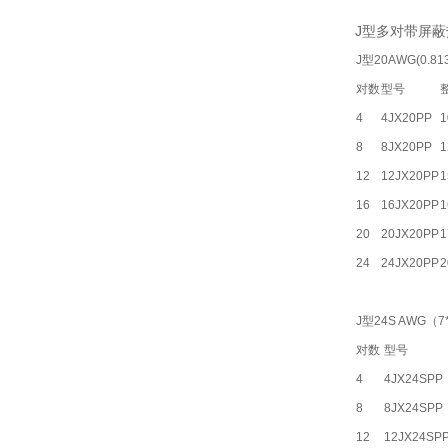
J型多对带屏
J型20AWG(0.81
对数
型号
4
4JX20PP
1
8
8JX20PP
1
12
12JX20PP
1
16
16JX20PP
1
20
20JX20PP
1
24
24JX20PP
2
J型24S AWG（7
对数
型号
4
4JX24SPP
8
8JX24SPP
12
12JX24SP