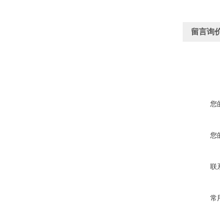
留言询
您
您
联
常