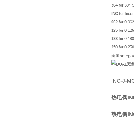
304
for 304 S
INC
for Incon
062
for 0.062
125
for 0.125
188
for 0.188
250
for 0.250
美国omeg
INC-J-M
热电偶INC
热电偶INC