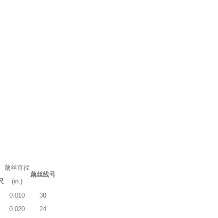
藕丝直径
藕丝线号
尺
(in.)
0.010
30
0.020
24