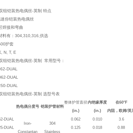
a双组铠装热电偶丝-英制 特点
偶迷你铠装热电偶丝
可焊接和弯曲
有：304,310,316,供选
00护套
 N, T, E
a双组铠装热电偶丝-英制 常用型号：
062-DUAL
062-DUAL
250-DUAL
a双组铠装热电偶丝-英制 选型号表
整体护管直径
内绝缘厚度
在60°F
热电偶分度号
铠装护管材料
(in.)
(in.)
内阻，欧姆/英
62-DUAL
0.062
0.010
3.6
Iron-
304
25-DUAL
0.125
0.018
0.88
Constantan
Stainless