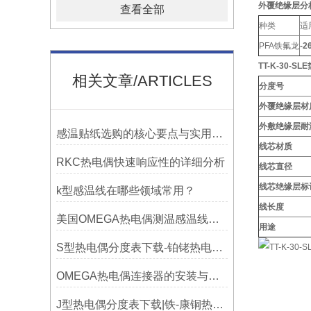
外覆绝缘层分
查看全部
种类
适
PFA铁氟龙
-2
TT-K-30-S
相关文章/ARTICLES
分度号
外覆绝缘层材
外敷绝缘层耐
感温贴纸选购的核心要点与实用建议
线芯材质
RKC热电偶快速响应性的详细分析
线芯直径
线芯绝缘层标
k型感温线在哪些领域常用？
线长度
美国OMEGA热电偶测温感温线和插头插座连接器真伪原装正品判断查验方法
用途
S型热电偶分度表下载-铂铑热电偶分度表
OMEGA热电偶连接器的安装与调试
J型热电偶分度表下载|铁-康铜热电偶分度表下载