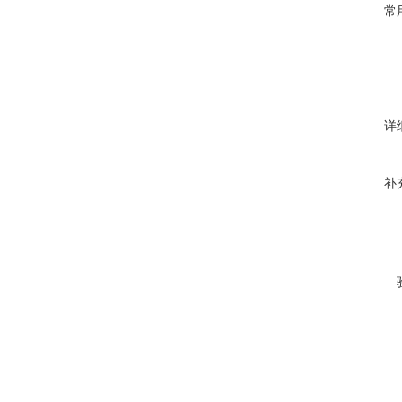
常
详
补