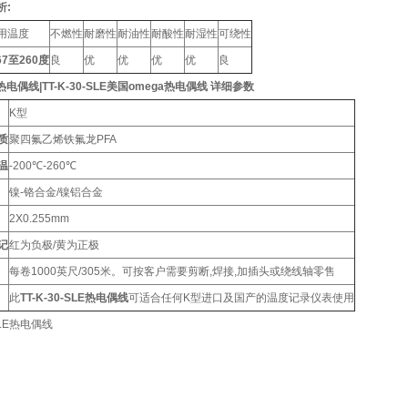
析:
用温度
不燃性
耐磨性
耐油性
耐酸性
耐湿性
可绕性
67至260度
良
优
优
优
优
良
LE热电偶线|TT-K-30-SLE美国omega热电偶线
详细参数
K型
质
聚四氟乙烯铁氟龙PFA
温
-200℃-260℃
镍-铬合金/镍铝合金
2X0.255mm
记
红为负极/黄为正极
每卷1000英尺/305米。可按客户需要剪断,焊接,加插头或绕线轴零售
此
TT-K-30-SLE热电偶线
可适合任何K型进口及国产的温度记录仪表使用