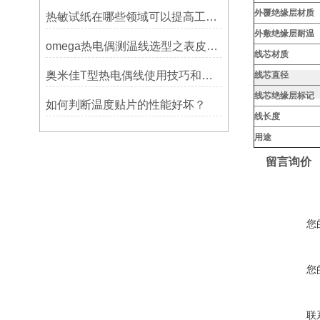
外覆绝缘层材质
热敏试纸在哪些领域可以提高工作效率？
外敷绝缘层耐温
omega热电偶测温线选型之表皮绝缘耐温
线芯材质
奥米佳T型热电偶线使用技巧和选择方法
线芯直径
线芯绝缘层标记
如何判断温度贴片的性能好坏？
线长度
用途
留言询价
您
您
联