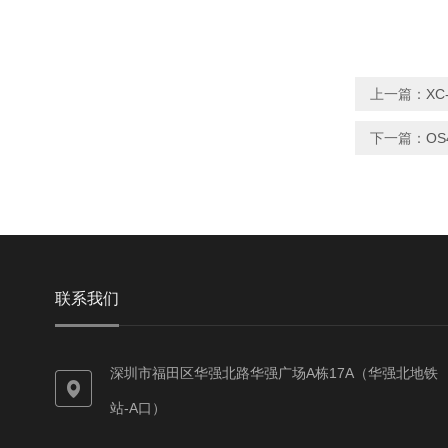
上一篇：
XC
下一篇：
OS
联系我们
深圳市福田区华强北路华强广场A栋17A（华强北地铁
站-A口）