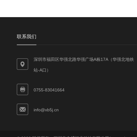
联系我们
深圳市福田区华强北路华强广场A栋17A（华强北地铁
站-A口）
0755-83041664
info@xb5j.cn