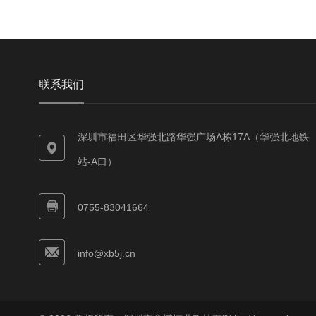
联系我们
深圳市福田区华强北路华强广场A栋17A（华强北地铁
站-A口）
0755-83041664
info@xb5j.cn