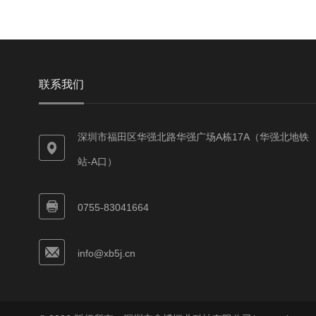
联系我们
深圳市福田区华强北路华强广场A栋17A（华强北地铁
站-A口）
0755-83041664
info@xb5j.cn