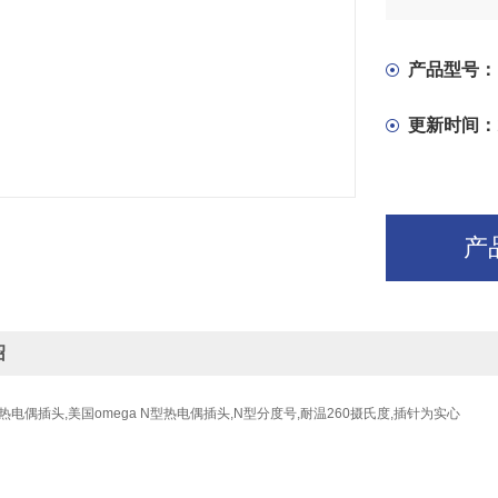
产品型号：
更新时间：
产
绍
-S热电偶插头,美国omega N型热电偶插头,N型分度号,耐温260摄氏度,插针为实心