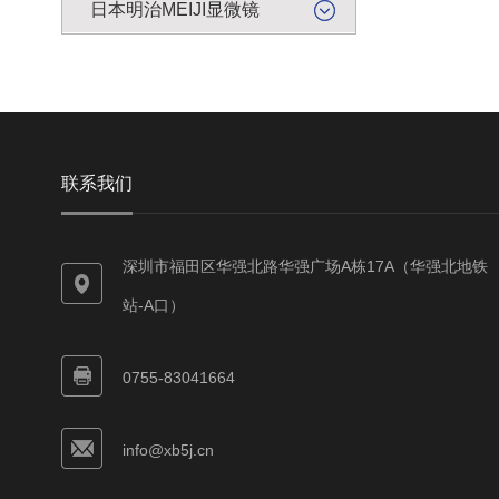
日本明治MEIJI显微镜
联系我们
深圳市福田区华强北路华强广场A栋17A（华强北地铁
站-A口）
0755-83041664
info@xb5j.cn