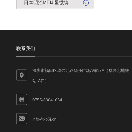
日本明治MEIJI显微镜
联系我们
深圳市福田区华强北路华强广场A栋17A（华强北地铁
站-A口）
0755-83041664
info@xb5j.cn